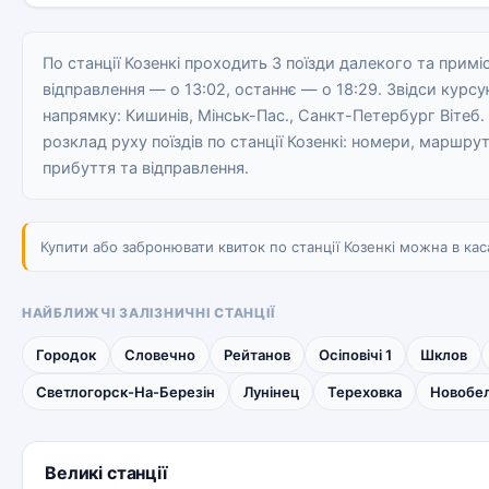
По станції Козенкі проходить 3 поїзди далекого та прим
відправлення — о 13:02, останнє — о 18:29. Звідси курсу
напрямку: Кишинів, Мінськ-Пас., Санкт-Петербург Вітеб.
розклад руху поїздів по станції Козенкі: номери, маршрут
прибуття та відправлення.
Купити або забронювати квиток по станції Козенкі можна в каса
НАЙБЛИЖЧІ ЗАЛІЗНИЧНІ СТАНЦІЇ
Городок
Словечно
Рейтанов
Осіповічі 1
Шклов
Светлогорск-На-Березін
Лунінец
Тереховка
Новобел
Великі станції