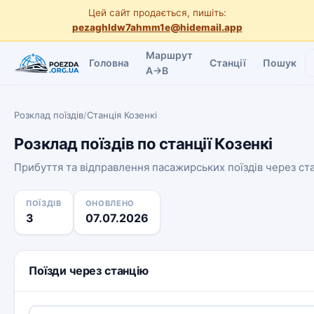
Цей сайт продається, пишіть:
pezaghldw7ahmm1e@hidemail.app
Маршрут
Головна
Станції
Пошук
A→B
Розклад поїздів
/
Станція Козенкі
Розклад поїздів по станції Козенкі
Прибуття та відправлення пасажирських поїздів через ст
ПОЇЗДІВ
ОНОВЛЕНО
3
07.07.2026
Поїзди через станцію