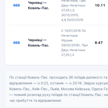
Нечетным, При
Чернівці —
668
10.11
Двух Нечетных
Ковель-Пас.
27,29,1,3;
30/12/2015,
4,6,10/01/2016
С 13/01/2016 По
Нечетным
Чернівці —
(Кроме
668
9.47
Ковель-Пас.
29/02/2016), При
Двух Нечетных
27,29,1,3
По станції Ковель-Пас. проходить 36 поїздів далекого т
відправлення — о 0:22, останнє — о 20:16. Звідси курсую
Ковель-Пас., Київ-Пас., Львів, Москва Київська, Одеса-Го
— повний розклад руху поїздів по станції Ковель-Пас.: н
час прибуття та відправлення.