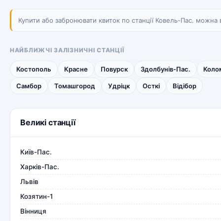
Купити або забронювати квиток по станції Ковель-Пас. можна в
НАЙБЛИЖЧІ ЗАЛІЗНИЧНІ СТАНЦІЇ
Костополь
Красне
Повурск
Здолбунів-Пас.
Коло
Самбор
Томашгород
Удріцк
Осткі
Відібор
Великі станції
Київ-Пас.
Харків-Пас.
Львів
Козятин-1
Вінниця