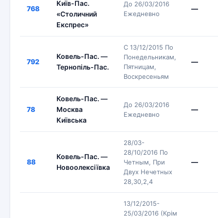
Київ-Пас.
До 26/03/2016
768
—
«Столичний
Ежедневно
Експрес»
С 13/12/2015 По
Ковель-Пас. —
Понедельникам,
792
—
Тернопіль-Пас.
Пятницам,
Воскресеньям
Ковель-Пас. —
До 26/03/2016
78
Москва
—
Ежедневно
Київська
28/03-
28/10/2016 По
Ковель-Пас. —
88
—
Четным, При
Новоолексіївка
Двух Нечетных
28,30,2,4
13/12/2015-
25/03/2016 (Крім