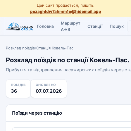
Цей сайт продається, пишіть:
pezaghldw7ahmm1e@hidemail.app
Маршрут
Головна
Станції
Пошук
A→B
Розклад поїздів
/
Станція Ковель-Пас.
Розклад поїздів по станції Ковель-Пас.
Прибуття та відправлення пасажирських поїздів через ст
ПОЇЗДІВ
ОНОВЛЕНО
36
07.07.2026
Поїзди через станцію