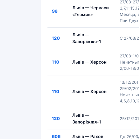
27/03-27
Львів — Черкаси
3,7,11,15
96
«Тясмин»
Месяца; 
При Двух
Львів —
120
С 27/03/
Запоріжжя-1
27/03-1/0
110
Львів — Херсон
Нечетным
2/06-18/
13/12/20
29/02/20
110
Львів — Херсон
Нечетных
4,6,8,10,1
Львів —
120
25/12/20
Запоріжжя-1
606
Львів — Рахов
До 26/03