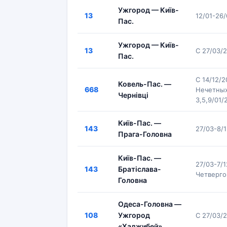
Ужгород — Київ-
13
12/01-26
Пас.
Ужгород — Київ-
13
С 27/03/
Пас.
С 14/12/
Ковель-Пас. —
668
Нечетных 
Чернівці
3,5,9/01/
Київ-Пас. —
143
27/03-8/
Прага-Головна
Київ-Пас. —
27/03-7/
143
Братіслава-
Четверго
Головна
Одеса-Головна —
108
Ужгород
С 27/03/
«Хаджибей»