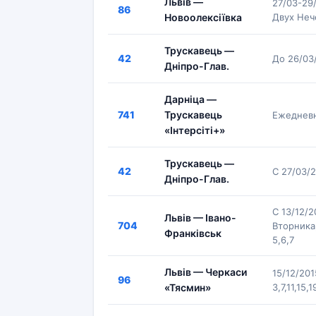
Львів —
27/03-29
86
Новоолексіївка
Двух Нече
Трускавець —
42
До 26/03
Дніпро-Глав.
Дарніца —
741
Трускавець
Ежеднев
«Інтерсіті+»
Трускавець —
42
С 27/03/
Дніпро-Глав.
С 13/12/
Львів — Івано-
704
Вторника
Франківськ
5,6,7
Львів — Черкаси
15/12/20
96
«Тясмин»
3,7,11,15