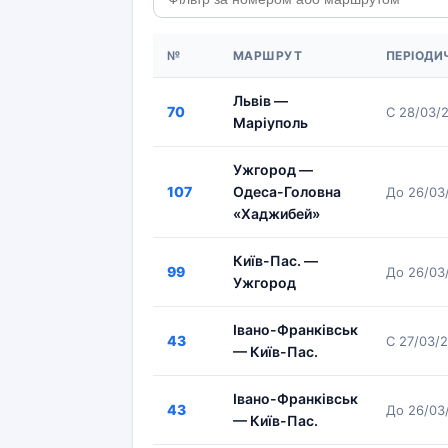
№
МАРШРУТ
ПЕРІОДИ
Львів —
70
С 28/03/
Маріуполь
Ужгород —
107
Одеса-Головна
До 26/03
«Хаджибей»
Київ-Пас. —
99
До 26/03
Ужгород
Івано-Франківськ
43
С 27/03/
— Київ-Пас.
Івано-Франківськ
43
До 26/03
— Київ-Пас.