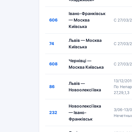
Івано-Франківськ
606
— Москва
С 27/03/
Київська
Львів — Москва
74
С 27/03/
Київська
Чернівці —
608
С 27/03/
Москва Київська
13/12/201
Львів —
86
По Непар
Новоолексіївка
27,29,1,3
Новоолексіївка
3/06-13/
232
— Івано-
Нечетных
Франківськ