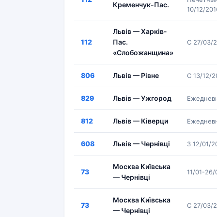
Кременчук-Пас.
10/12/20
Львів — Харків-
112
Пас.
С 27/03/
«Слобожанщина»
806
Львів — Рівне
С 13/12/
829
Львів — Ужгород
Ежеднев
812
Львів — Ківерци
Ежедневн
608
Львів — Чернівці
З 12/01/
Москва Київська
73
11/01-26
— Чернівці
Москва Київська
73
С 27/03/
— Чернівці