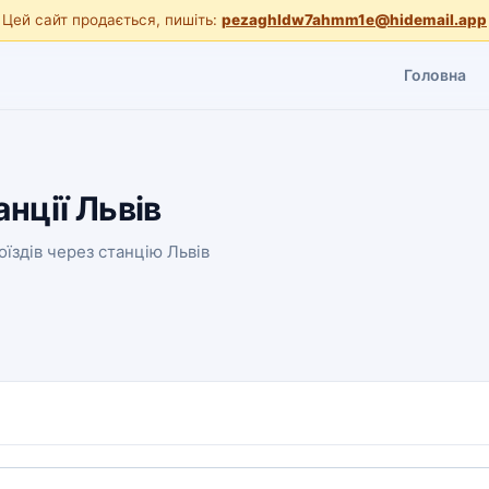
Цей сайт продається, пишіть:
pezaghldw7ahmm1e@hidemail.app
Головна
анції Львів
їздів через станцію Львів