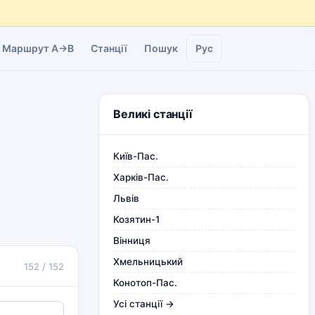
Маршрут A→B
Станції
Пошук
Рус
Великі станції
Київ-Пас.
Харків-Пас.
Львів
Козятин-1
Вінниця
Хмельницький
152 / 152
Конотоп-Пас.
Усі станції →