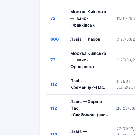
Москва Київська
73
— Івано-
11/01-26
Франківськ
606
Львів — Рахов
С 27/03/
Москва Київська
73
— Івано-
С 27/03/
Франківськ
Львів —
1-31/01, 
112
Кременчук-Пас.
30/12/20
Львів — Харків-
112
Пас.
До 26/03
«Слобожанщина»
27-31/03,
Львів —
112
Нечетным