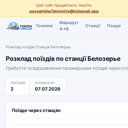
Цей сайт продається, пишіть:
pezaghldw7ahmm1e@hidemail.app
Маршрут
Головна
Станції
Пошук
A→B
Розклад поїздів
/
Станція Белозерье
Розклад поїздів по станції Белозерье
Прибуття та відправлення пасажирських поїздів через с
ПОЇЗДІВ
ОНОВЛЕНО
2
07.07.2026
Поїзди через станцію