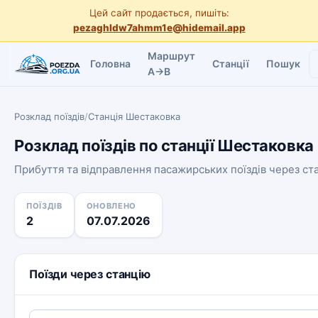
Цей сайт продається, пишіть:
pezaghldw7ahmm1e@hidemail.app
Маршрут
Головна
Станції
Пошук
A→B
Розклад поїздів
/
Станція Шестаковка
Розклад поїздів по станції Шестаковка
Прибуття та відправлення пасажирських поїздів через с
ПОЇЗДІВ
ОНОВЛЕНО
2
07.07.2026
Поїзди через станцію