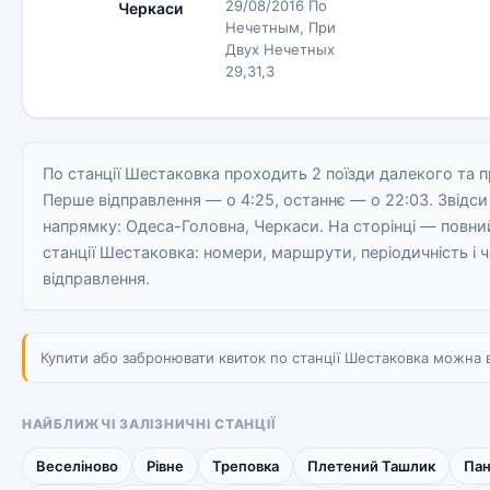
29/08/2016 По
Черкаси
Нечетным, При
Двух Нечетных
29,31,3
По станції Шестаковка проходить 2 поїзди далекого та 
Перше відправлення — о 4:25, останнє — о 22:03. Звідси
напрямку: Одеса-Головна, Черкаси. На сторінці — повний
станції Шестаковка: номери, маршрути, періодичність і 
відправлення.
Купити або забронювати квиток по станції Шестаковка можна в 
НАЙБЛИЖЧІ ЗАЛІЗНИЧНІ СТАНЦІЇ
Веселіново
Рівне
Треповка
Плетений Ташлик
Пан