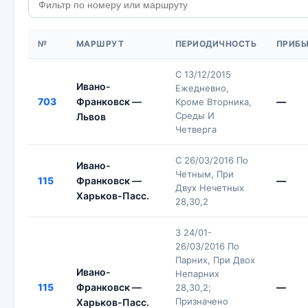
№
МАРШРУТ
ПЕРИОДИЧНОСТЬ
ПРИБЫ
С 13/12/2015
Ивано-
Ежедневно,
703
Франковск —
—
Кроме Вторника,
Среды И
Львов
Четверга
С 26/03/2016 По
Ивано-
Четным, При
115
Франковск —
—
Двух Нечетных
Харьков-Пасс.
28,30,2
З 24/01-
26/03/2016 По
Парних, При Двох
Ивано-
Непарних
115
Франковск —
—
28,30,2;
Призначено
Харьков-Пасс.