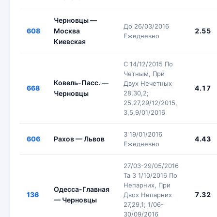
Черновцы —
До 26/03/2016
608
Москва
2.55
Ежедневно
Киевская
С 14/12/2015 По
Четным, При
Ковель-Пасс. —
Двух Нечетных
668
4.17
Черновцы
28,30,2;
25,27,29/12/2015,
3,5,9/01/2016
З 19/01/2016
606
Рахов — Львов
4.43
Ежедневно
27/03-29/05/2016
Та З 1/10/2016 По
Непарних, При
Одесса-Главная
136
7.32
Двох Непарних
— Черновцы
27,29,1; 1/06-
30/09/2016