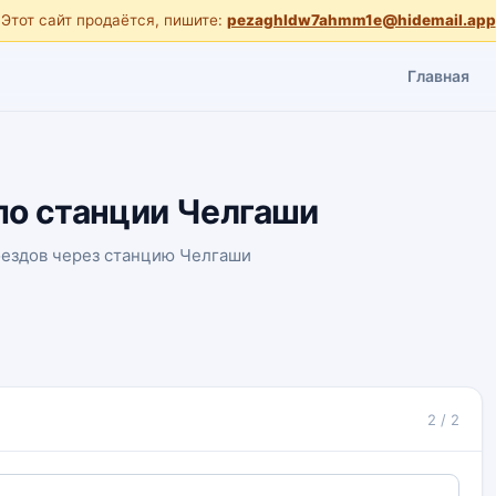
Этот сайт продаётся, пишите:
pezaghldw7ahmm1e@hidemail.app
Главная
по станции Челгаши
оездов через станцию Челгаши
2 / 2