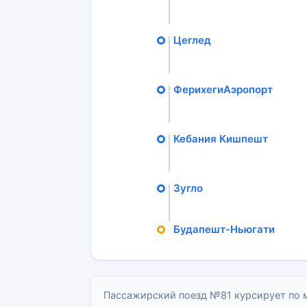
Цеглед
ФерихегиАэропорт
Кебания Кишпешт
Зугло
Будапешт-Ньюгати
Пассажирский поезд №81 курсирует по 