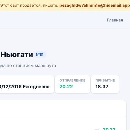
Этот сайт продаётся, пишите:
pezaghldw7ahmm1e@hidemail.app
Главная
-Ньюгати
№81
зда по станциям маршрута
ОТПРАВЛЕНИЕ
ПРИБЫТИЕ
8/12/2016 Ежедневно
20.22
18.37
—
·
20.22