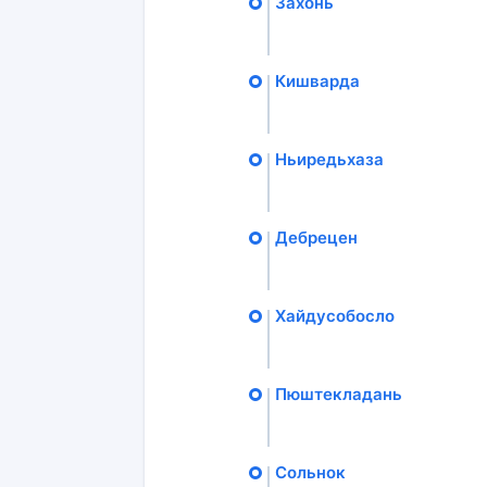
Захонь
Кишварда
Ньиредьхаза
Дебрецен
Хайдусобосло
Пюштекладань
Сольнок