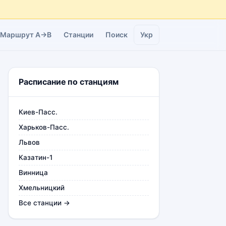
Маршрут A→B
Станции
Поиск
Укр
Расписание по станциям
Киев-Пасс.
Харьков-Пасс.
Львов
Казатин-1
Винница
Хмельницкий
Все станции →