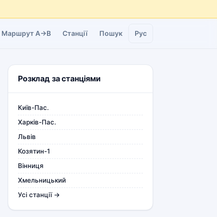
Маршрут A→B
Станції
Пошук
Рус
Розклад за станціями
Київ-Пас.
Харків-Пас.
Львів
Козятин-1
Вінниця
Хмельницький
Усі станції →