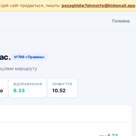
Цей сайт продається, пишіть:
pezaghldw7ahmm1e@hidemail.app
Головна
ас.
№796 «Промінь»
анціями маршруту
ВІДПРАВЛЕННЯ
ПРИБУТТЯ
о
6.33
10.52
—
·
6.33