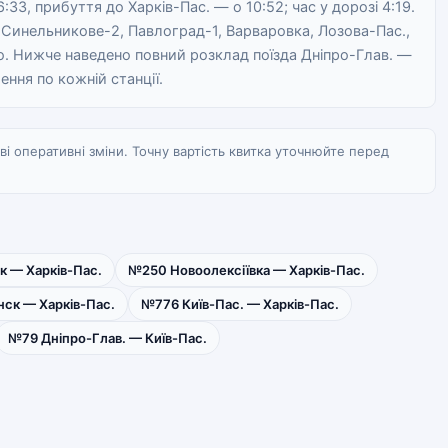
6:33, прибуття до Харків-Пас. — о 10:52; час у дорозі 4:19.
 Синельникове-2, Павлоград-1, Варваровка, Лозова-Пас.,
. Нижче наведено повний розклад поїзда Дніпро-Глав. —
ення по кожній станції.
 оперативні зміни. Точну вартість квитка уточнюйте перед
 — Харків-Пас.
№250 Новоолексіївка — Харків-Пас.
нск — Харків-Пас.
№776 Київ-Пас. — Харків-Пас.
№79 Дніпро-Глав. — Київ-Пас.