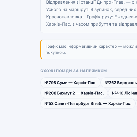
Відправлення зі станції Дніпро-Глав. — о 
Усього на маршруті 8 зупинок, серед них
Краснопавловка… Графік руху: Ежедневно
Харків-Пас. з часом прибуття та відправл
Графік має інформативний характер — можливі
покупкою.
СХОЖІ ПОЇЗДИ ЗА НАПРЯМКОМ
№798 Суми — Харків-Пас.
№262 Бердянськ
№208 Бахмут 2 — Харків-Пас.
№410 Лісіча
№53 Санкт-Петербург Вітеб. — Харків-Пас.