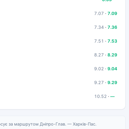
7.07
·
7.09
7.34
·
7.36
7.51
·
7.53
8.27
·
8.29
9.02
·
9.04
9.27
·
9.29
10.52
·
—
сує за маршрутом Дніпро-Глав. — Харків-Пас.