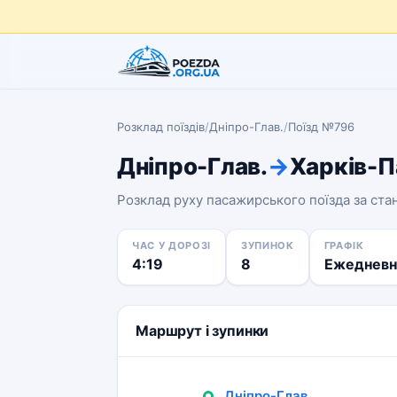
Розклад поїздів
/
Дніпро-Глав.
/
Поїзд №796
Дніпро-Глав.
→
Харків-П
Розклад руху пасажирського поїзда за ст
ЧАС У ДОРОЗІ
ЗУПИНОК
ГРАФІК
4:19
8
Ежедневн
Маршрут і зупинки
Дніпро-Глав.