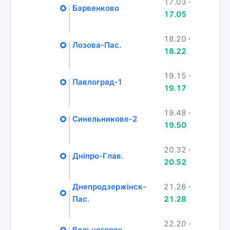
17.03
·
Барвенково
17.05
18.20
·
Лозова-Пас.
18.22
19.15
·
Павлоград-1
19.17
19.48
·
Синельникове-2
19.50
20.32
·
Дніпро-Глав.
20.52
Днепродзержінск-
21.26
·
Пас.
21.28
22.20
·
Вольногорск