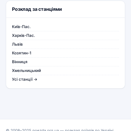
Розклад за станціями
Київ-Пас.
Харків-Пас.
Львів
Козятин-1
Вінниця
Хмельницький
Усі станції →
© 2008–2025 poezda.org.ua — розклад поїздів по Україні