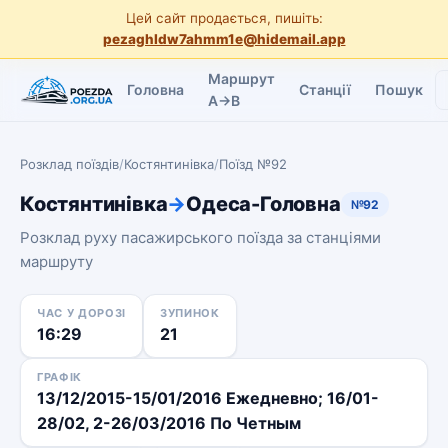
Цей сайт продається, пишіть:
pezaghldw7ahmm1e@hidemail.app
Маршрут
Головна
Станції
Пошук
A→B
Розклад поїздів
/
Костянтинівка
/
Поїзд №92
Костянтинівка
→
Одеса-Головна
№92
Розклад руху пасажирського поїзда за станціями
маршруту
ЧАС У ДОРОЗІ
ЗУПИНОК
16:29
21
ГРАФІК
13/12/2015-15/01/2016 Ежедневно; 16/01-
28/02, 2-26/03/2016 По Четным