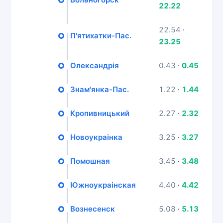
22.22
22.54
·
П'ятихатки-Пас.
23.25
Олександрія
0.43
·
0.45
Знам'янка-Пас.
1.22
·
1.44
Кропивницький
2.27
·
2.32
Новоукраінка
3.25
·
3.27
Помошная
3.45
·
3.48
Южноукраінская
4.40
·
4.42
Вознесенск
5.08
·
5.13