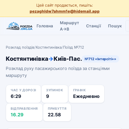
Цей сайт продається, пишіть:
pezaghldw7ahmm1e@hidemail.app
Маршрут
Головна
Станції
Пошук
A→B
Розклад поїздів
/
Костянтинівка
/
Поїзд №712
Костянтинівка
→
Київ-Пас.
№712 «Інтерсіті+»
Розклад руху пасажирського поїзда за станціями
маршруту
ЧАС У ДОРОЗІ
ЗУПИНОК
ГРАФІК
6:29
9
Ежедневно
ВІДПРАВЛЕННЯ
ПРИБУТТЯ
16.29
22.58