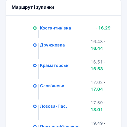
Маршрут і зупинки
Костянтинівка
—
·
16.29
16.43
·
Дружковка
16.44
16.51
·
Краматорськ
16.53
17.02
·
Слов'янськ
17.04
17.59
·
Лозова-Пас.
18.01
19.49
·
Полтава-Кіевская