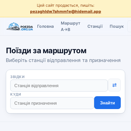
Цей сайт продається, пишіть:
pezaghldw7ahmm1e@hidemail.app
Маршрут
Головна
Станції
Пошук
A→B
Поїзди за маршрутом
Виберіть станції відправлення та призначення
ЗВІДКИ
⇄
КУДИ
Знайти