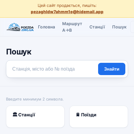
Цей сайт продається, пишіть:
pezaghldw7ahmm1e@hidemail.app
Маршрут
Головна
Станції
Пошук
A→B
Пошук
Знайти
Введите минимум 2 символа.
🏛️ Станції
🚆 Поїзди