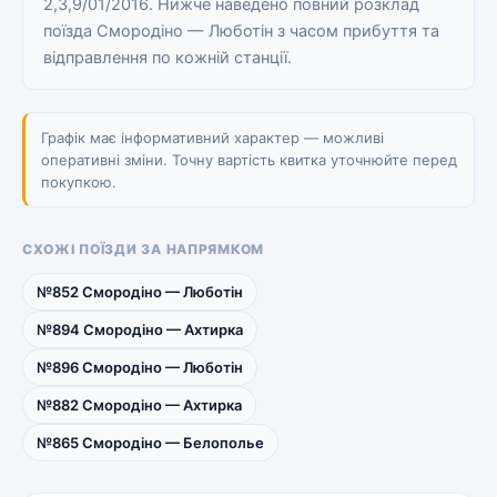
2,3,9/01/2016. Нижче наведено повний розклад
поїзда Смородіно — Люботін з часом прибуття та
відправлення по кожній станції.
Графік має інформативний характер — можливі
оперативні зміни. Точну вартість квитка уточнюйте перед
покупкою.
СХОЖІ ПОЇЗДИ ЗА НАПРЯМКОМ
№852 Смородіно — Люботін
№894 Смородіно — Ахтирка
№896 Смородіно — Люботін
№882 Смородіно — Ахтирка
№865 Смородіно — Белополье