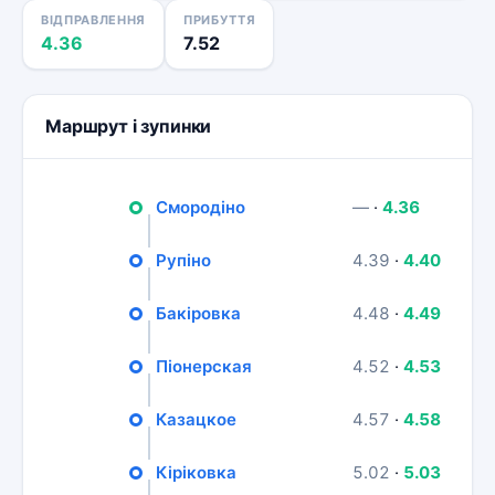
ВІДПРАВЛЕННЯ
ПРИБУТТЯ
4.36
7.52
Маршрут і зупинки
Смородіно
—
·
4.36
Рупіно
4.39
·
4.40
Бакіровка
4.48
·
4.49
Піонерская
4.52
·
4.53
Казацкое
4.57
·
4.58
Кіріковка
5.02
·
5.03