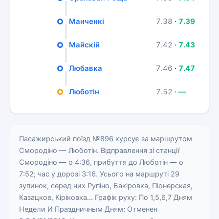
Манченкі
7.38
·
7.39
Майскій
7.42
·
7.43
Любавка
7.46
·
7.47
Люботін
7.52
·
—
Пасажирський поїзд №896 курсує за маршрутом
Смородіно — Люботін. Відправлення зі станції
Смородіно — о 4:36, прибуття до Люботін — о
7:52; час у дорозі 3:16. Усього на маршруті 29
зупинок, серед них Рупіно, Бакіровка, Піонерская,
Казацкое, Кіріковка… Графік руху: По 1,5,6,7 Дням
Недели И Праздничным Дням; Отменен