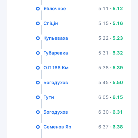
Яблочное
5.11
·
5.12
Спіцін
5.15
·
5.16
Купьеваха
5.22
·
5.23
Губаревка
5.31
·
5.32
О.П.168 Км
5.38
·
5.39
Богодухов
5.45
·
5.50
Гути
6.05
·
6.15
Богодухов
6.30
·
6.31
Семенов Яр
6.37
·
6.38