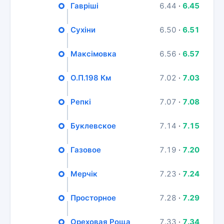
Гавріші
6.44
·
6.45
Сухіни
6.50
·
6.51
Максімовка
6.56
·
6.57
О.П.198 Км
7.02
·
7.03
Репкі
7.07
·
7.08
Буклевское
7.14
·
7.15
Газовое
7.19
·
7.20
Мерчік
7.23
·
7.24
Просторное
7.28
·
7.29
Ореховая Роща
7.33
·
7.34