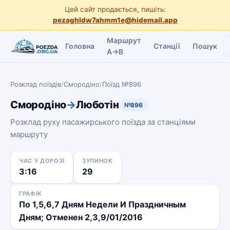
Цей сайт продається, пишіть:
pezaghldw7ahmm1e@hidemail.app
Маршрут
Головна
Станції
Пошук
A→B
Розклад поїздів
/
Смородіно
/
Поїзд №896
Смородіно
→
Люботін
№896
Розклад руху пасажирського поїзда за станціями
маршруту
ЧАС У ДОРОЗІ
ЗУПИНОК
3:16
29
ГРАФІК
По 1,5,6,7 Дням Недели И Праздничным
Дням; Отменен 2,3,9/01/2016