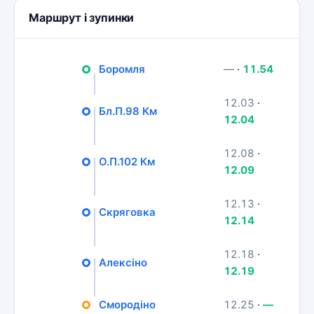
Маршрут і зупинки
Боромля
—
·
11.54
12.03
·
Бл.П.98 Км
12.04
12.08
·
О.П.102 Км
12.09
12.13
·
Скряговка
12.14
12.18
·
Алексіно
12.19
Смородіно
12.25
·
—