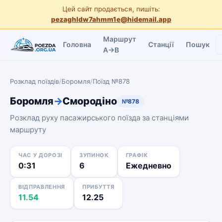
Цей сайт продається, пишіть:
pezaghldw7ahmm1e@hidemail.app
Маршрут
Головна
Станції
Пошук
A→B
Розклад поїздів
/
Боромля
/
Поїзд №878
Боромля
→
Смородіно
№878
Розклад руху пасажирського поїзда за станціями
маршруту
ЧАС У ДОРОЗІ
ЗУПИНОК
ГРАФІК
0:31
6
Ежедневно
ВІДПРАВЛЕННЯ
ПРИБУТТЯ
11.54
12.25