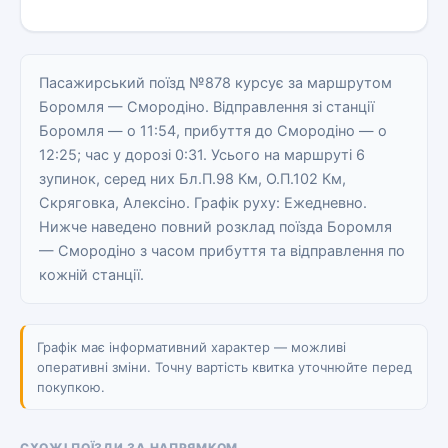
Пасажирський поїзд №878 курсує за маршрутом
Боромля — Смородіно. Відправлення зі станції
Боромля — о 11:54, прибуття до Смородіно — о
12:25; час у дорозі 0:31. Усього на маршруті 6
зупинок, серед них Бл.П.98 Км, О.П.102 Км,
Скряговка, Алексіно. Графік руху: Ежедневно.
Нижче наведено повний розклад поїзда Боромля
— Смородіно з часом прибуття та відправлення по
кожній станції.
Графік має інформативний характер — можливі
оперативні зміни. Точну вартість квитка уточнюйте перед
покупкою.
СХОЖІ ПОЇЗДИ ЗА НАПРЯМКОМ