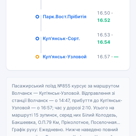
16.50
·
Парк.Вост.Прібитія
16.52
16.53
·
Куп'янськ-Сорт.
16.54
Куп'янськ-Узловой
16.57
·
—
Пасажирський поїзд №855 курсує за маршрутом
Волчанск — Куп'янськ-Узловой. Відправлення зі
станції Волчанск — о 14:47, прибуття до Куп'янськ-
Узловой — о 16:57; час у дорозі 2:10. Усього на
маршруті 15 зупинок, серед них Білий Колодезь,
Бакшеевка, О.П.79 Км, Пріколотное, Поселочная…
Графік руху: Ежедневно. Нижче наведено повний