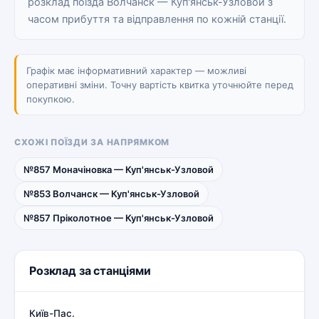
розклад поїзда Волчанск — Куп'янськ-Узловой з
часом прибуття та відправлення по кожній станції.
Графік має інформативний характер — можливі
оперативні зміни. Точну вартість квитка уточнюйте перед
покупкою.
СХОЖІ ПОЇЗДИ ЗА НАПРЯМКОМ
№857 Моначіновка — Куп'янськ-Узловой
№853 Волчанск — Куп'янськ-Узловой
№857 Пріколотное — Куп'янськ-Узловой
Розклад за станціями
Київ-Пас.