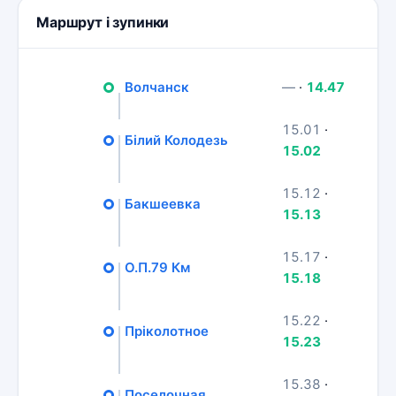
Маршрут і зупинки
Волчанск
—
·
14.47
15.01
·
Білий Колодезь
15.02
15.12
·
Бакшеевка
15.13
15.17
·
О.П.79 Км
15.18
15.22
·
Пріколотное
15.23
15.38
·
Поселочная