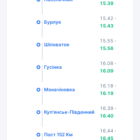
15.39
15.42
·
Бурлук
15.43
15.55
·
Шіповатое
15.56
16.08
·
Гусінка
16.09
16.18
·
Моначіновка
16.19
16.39
·
Куп'янськ-Південний
16.40
16.44
·
Пост 152 Км
16.45