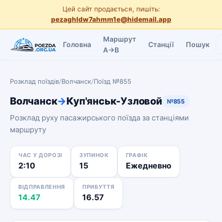
Цей сайт продається, пишіть:
pezaghldw7ahmm1e@hidemail.app
Маршрут
Головна
Станції
Пошук
A→B
Розклад поїздів
/
Волчанск
/
Поїзд №855
Волчанск
→
Куп'янськ-Узловой
№855
Розклад руху пасажирського поїзда за станціями
маршруту
ЧАС У ДОРОЗІ
ЗУПИНОК
ГРАФІК
2:10
15
Ежедневно
ВІДПРАВЛЕННЯ
ПРИБУТТЯ
14.47
16.57