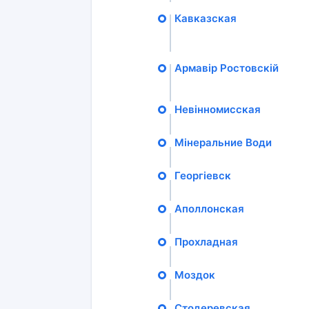
Кавказская
Армавір Ростовскій
Невінномисская
Мінеральние Води
Георгіевск
Аполлонская
Прохладная
Моздок
Стодеревская