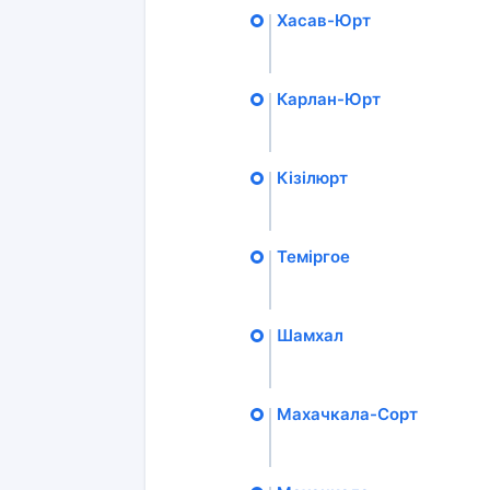
Хасав-Юрт
Карлан-Юрт
Кізілюрт
Теміргое
Шамхал
Махачкала-Сорт