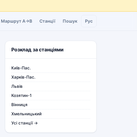
Маршрут A→B
Станції
Пошук
Рус
Розклад за станціями
Київ-Пас.
Харків-Пас.
Львів
Козятин-1
Вінниця
Хмельницький
Усі станції →