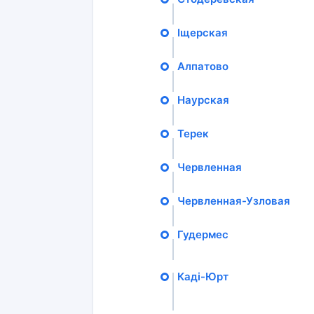
Іщерская
Алпатово
Наурская
Терек
Червленная
Червленная-Узловая
Гудермес
Каді-Юрт