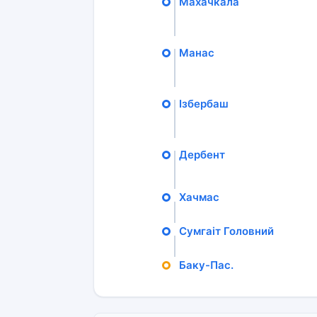
Махачкала
Манас
Ізбербаш
Дербент
Хачмас
Сумгаіт Головний
Баку-Пас.