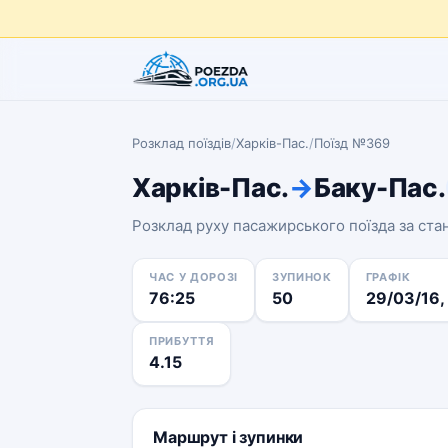
Розклад поїздів
/
Харків-Пас.
/
Поїзд №369
Харків-Пас.
→
Баку-Пас.
Розклад руху пасажирського поїзда за ст
ЧАС У ДОРОЗІ
ЗУПИНОК
ГРАФІК
76:25
50
29/03/16, 
ПРИБУТТЯ
4.15
Маршрут і зупинки