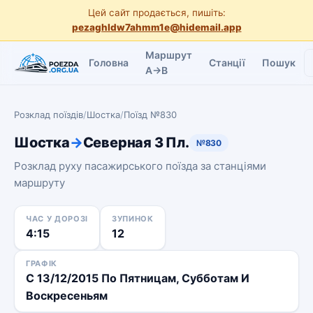
Цей сайт продається, пишіть:
pezaghldw7ahmm1e@hidemail.app
Маршрут
Головна
Станції
Пошук
A→B
Розклад поїздів
/
Шостка
/
Поїзд №830
Шостка
→
Северная 3 Пл.
№830
Розклад руху пасажирського поїзда за станціями
маршруту
ЧАС У ДОРОЗІ
ЗУПИНОК
4:15
12
ГРАФІК
С 13/12/2015 По Пятницам, Субботам И
Воскресеньям