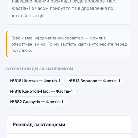
наведено повний розклад поїзда Ворожба-Пас. —
Фастів-1 з часом прибуття та відправлення по
кожній станції.
Графік має інформативний характер — можливі
оперативні зміни. Точну вартість квитка уточнюйте перед
покупкою.
СХОЖІ ПОЇЗДИ ЗА НАПРЯМКОМ
№816 Шостка — Фастів-1
№813 Зерново — Фастів-1
№816 Конотоп-Пас. — Фастів-1
№882 Славутіч — Фастів-1
Розклад за станціями