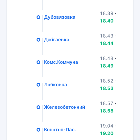
18.39
·
Дубовязовка
18.40
18.43
·
Джігаевка
18.44
18.48
·
Комс.Коммуна
18.49
18.52
·
Лобковка
18.53
18.57
·
Железобетонний
18.58
19.04
·
Конотоп-Пас.
19.20