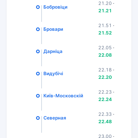
21.20
·
Бобровіци
21.21
21.51
·
Бровари
21.52
22.05
·
Дарніца
22.08
22.18
·
Видубічі
22.20
22.23
·
Київ-Московскій
22.24
22.33
·
Северная
22.48
23.00
·