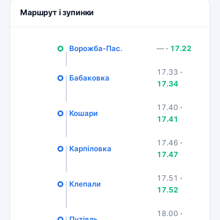
Маршрут і зупинки
Ворожба-Пас.
—
·
17.22
17.33
·
Бабаковка
17.34
17.40
·
Кошари
17.41
17.46
·
Карпіловка
17.47
17.51
·
Клепали
17.52
18.00
·
Путівль