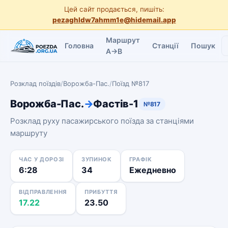
Цей сайт продається, пишіть:
pezaghldw7ahmm1e@hidemail.app
Маршрут
Головна
Станції
Пошук
A→B
Розклад поїздів
/
Ворожба-Пас.
/
Поїзд №817
Ворожба-Пас.
→
Фастів-1
№817
Розклад руху пасажирського поїзда за станціями
маршруту
ЧАС У ДОРОЗІ
ЗУПИНОК
ГРАФІК
6:28
34
Ежедневно
ВІДПРАВЛЕННЯ
ПРИБУТТЯ
17.22
23.50