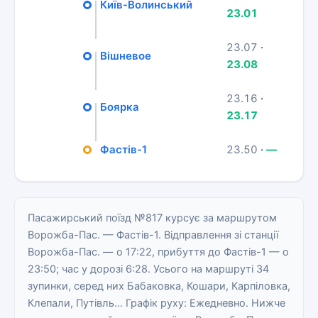
Київ-Волинський
23.01
23.07
·
Вішневое
23.08
23.16
·
Боярка
23.17
Фастів-1
23.50
·
—
Пасажирський поїзд №817 курсує за маршрутом
Ворожба-Пас. — Фастів-1. Відправлення зі станції
Ворожба-Пас. — о 17:22, прибуття до Фастів-1 — о
23:50; час у дорозі 6:28. Усього на маршруті 34
зупинки, серед них Бабаковка, Кошари, Карпіловка,
Клепали, Путівль… Графік руху: Ежедневно. Нижче