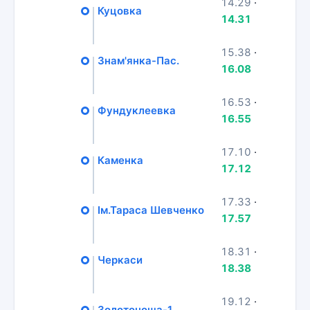
14.29
·
Куцовка
14.31
15.38
·
Знам'янка-Пас.
16.08
16.53
·
Фундуклеевка
16.55
17.10
·
Каменка
17.12
17.33
·
Ім.Тараса Шевченко
17.57
18.31
·
Черкаси
18.38
19.12
·
Золотоноша-1