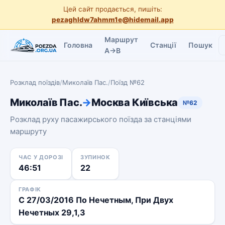
Цей сайт продається, пишіть:
pezaghldw7ahmm1e@hidemail.app
Маршрут
Головна
Станції
Пошук
A→B
Розклад поїздів
/
Миколаїв Пас.
/
Поїзд №62
Миколаїв Пас.
→
Москва Київська
№62
Розклад руху пасажирського поїзда за станціями
маршруту
ЧАС У ДОРОЗІ
ЗУПИНОК
46:51
22
ГРАФІК
С 27/03/2016 По Нечетным, При Двух
Нечетных 29,1,3