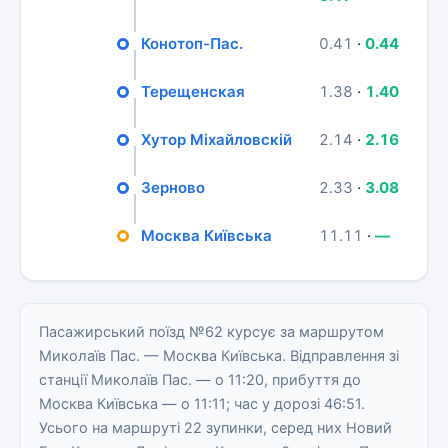
Конотоп-Пас.
0.41
·
0.44
Терещенская
1.38
·
1.40
Хутор Міхайловскій
2.14
·
2.16
Зерново
2.33
·
3.08
Москва Київська
11.11
·
—
Пасажирський поїзд №62 курсує за маршрутом
Миколаїв Пас. — Москва Київська. Відправлення зі
станції Миколаїв Пас. — о 11:20, прибуття до
Москва Київська — о 11:11; час у дорозі 46:51.
Усього на маршруті 22 зупинки, серед них Новий