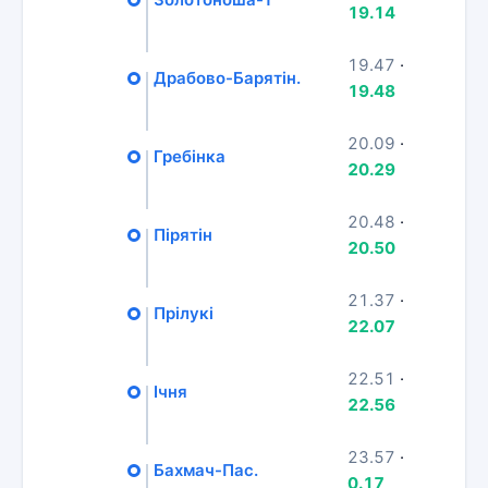
19.14
19.47
·
Драбово-Барятін.
19.48
20.09
·
Гребінка
20.29
20.48
·
Пірятін
20.50
21.37
·
Прілукі
22.07
22.51
·
Ічня
22.56
23.57
·
Бахмач-Пас.
0.17